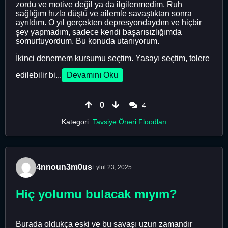
zordu ve motive değil ya da ilgilenmedim. Ruh
sağlığım hızla düştü ve ailemle savaştıktan sonra
ayrıldım. O yıl gerçekten depresyondaydım ve hiçbir
şey yapmadım, sadece kendi başarısızlığımda
somurtuyordum. Bu konuda utanıyorum.
İkinci denemem kursumu seçtim. Yasayı seçtim, tolere
edilebilir bi...
Devamını Oku
0
4
Kategori:
Tavsiye Öneri Floodları
4nnoun3m0us
Eylül 23, 2025
Hiç yolumu bulacak mıyım?
Burada oldukça eski ve bu savaşı uzun zamandır