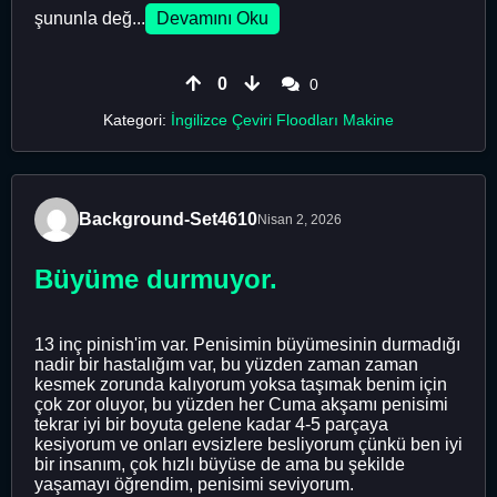
şununla değ...
Devamını Oku
0
0
Kategori:
İngilizce Çeviri Floodları Makine
Background-Set4610
Nisan 2, 2026
Büyüme durmuyor.
13 inç pinish'im var. Penisimin büyümesinin durmadığı
nadir bir hastalığım var, bu yüzden zaman zaman
kesmek zorunda kalıyorum yoksa taşımak benim için
çok zor oluyor, bu yüzden her Cuma akşamı penisimi
tekrar iyi bir boyuta gelene kadar 4-5 parçaya
kesiyorum ve onları evsizlere besliyorum çünkü ben iyi
bir insanım, çok hızlı büyüse de ama bu şekilde
yaşamayı öğrendim, penisimi seviyorum.