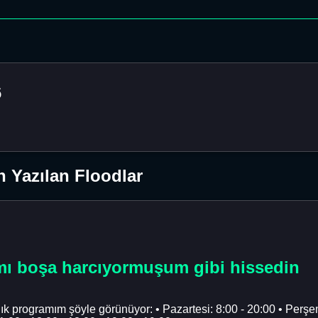
6
n Yazılan Floodlar
ımı boşa harcıyormuşum gibi hissedin
ık programım şöyle görünüyor: • Pazartesi: 8:00 - 20:00 • Perşe