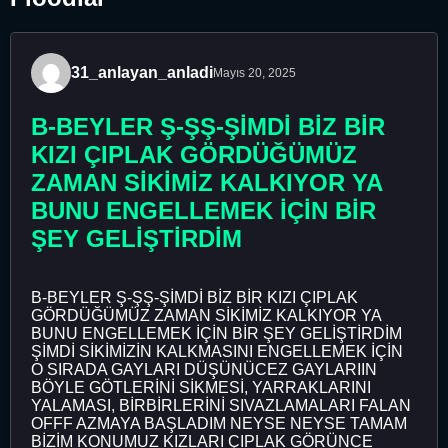
31_anlayan_anladi
Mayıs 20, 2025
B-BEYLER Ş-ŞŞ-ŞİMDİ BİZ BİR
KIZI ÇIPLAK GÖRDÜĞÜMÜZ
ZAMAN SİKİMİZ KALKIYOR YA
BUNU ENGELLEMEK İÇİN BİR
ŞEY GELİŞTİRDİM
B-BEYLER Ş-ŞŞ-ŞİMDİ BİZ BİR KIZI ÇIPLAK
GÖRDÜĞÜMÜZ ZAMAN SİKİMİZ KALKIYOR YA
BUNU ENGELLEMEK İÇİN BİR ŞEY GELİŞTİRDİM
ŞİMDİ SİKİMİZİN KALKMASINI ENGELLEMEK İÇİN
O SIRADA GAYLARI DÜŞÜNÜCEZ GAYLARIIN
BÖYLE GÖTLERİNİ SİKMESİ, YARRAKLARINI
YALAMASI, BİRBİRLERİNİ SIVAZLAMALARI FALAN
OFFF AZMAYA BAŞLADIM NEYSE NEYSE TAMAM
BİZİM KONUMUZ KIZLARI ÇIPLAK GÖRÜNCE