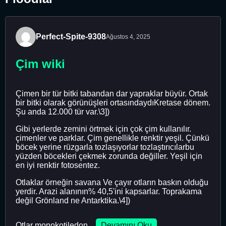
Perfect-Spite-9308
Ağustos 4, 2025
Çim wiki
Çimen bir tür bitki tabandan dar yapraklar büyür. Ortak
bir bitki olarak görünüşleri ortasındaydıKretase dönem.
Şu anda 12.000 tür var.\3])
Gibi yerlerde zemini örtmek için çok çim kullanılır.
çimenler ve parklar. Çim genellikle renktir yeşil. Çünkü
böcek yerine rüzgarla tozlaşıyorlar tozlaştırıcılarbu
yüzden böcekleri çekmek zorunda değiller. Yeşil için
en iyi renktir fotosentez.
Otlaklar örneğin savana Ve çayır otların baskın olduğu
yerdir. Arazi alanının% 40,5'ini kapsarlar. Toprakama
değil Grönland ne Antarktika.\4])
Otlar monokotiledon ...
Devamını Oku