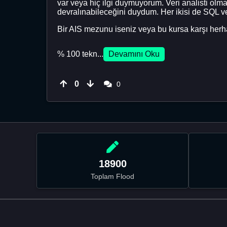
var veya hiç ilgi duymuyorum. Veri analisti olm
devralınabileceğini duydum. Her ikisi de SQL v
Bir AIS mezunu iseniz veya bu kursa karşı herhang
% 100 tekn...
Devamını Oku
0
0
18900
Toplam Flood