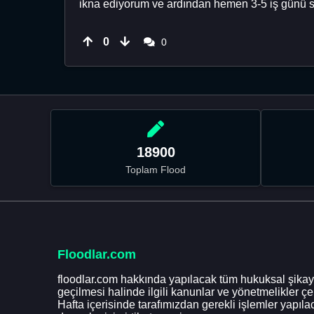
ikna ediyorum ve ardından hemen 3-5 iş günü sü
0
0
18900
Toplam Flood
Floodlar.com
floodlar.com hakkında yapılacak tüm hukuksal şikaye
geçilmesi halinde ilgili kanunlar ve yönetmelikler ç
Hafta içerisinde tarafımızdan gerekli işlemler yapılac