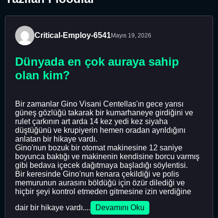
Critical-Employ-6541
Mayıs 19, 2026
Dünyada en çok auraya sahip
olan kim?
Bir zamanlar Gino Visani Centellas'ın gece yarısı
güneş gözlüğü takarak bir kumarhaneye girdiğini ve
rulet çarkının art arda 14 kez yedi kez siyaha
düştüğünü ve krupiyerin hemen oradan ayrıldığını
anlatan bir hikaye vardı.
Gino'nun bozuk bir otomat makinesine 12 saniye
boyunca baktığı ve makinenin kendisine borcu varmış
gibi bedava içecek dağıtmaya başladığı söylentisi.
Bir keresinde Gino'nun kenara çekildiği ve polis
memurunun aurasını böldüğü için özür dilediği ve
hiçbir şeyi kontrol etmeden gitmesine izin verdiğine
dair bir hikaye vardı....
Devamını Oku