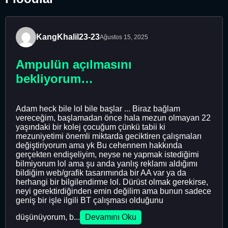
KangKhalil23-23
Ağustos 15, 2025
Ampulün açılmasını
bekliyorum…
Adam heck bile lol bile başlar ... Biraz bağlam
vereceğim, başlamadan önce hala mezun olmayan 22
yaşındaki bir kolej çocuğum çünkü tabii ki
mezuniyetimi önemli miktarda geciktiren çalışmaları
değiştiriyorum ama yk Bu cehennem hakkında
gerçekten endişeliyim, neyse ne yapmak istediğimi
bilmiyorum lol ama şu anda yanlış reklamı aldığımı
bildiğim web/grafik tasarımında bir AA var ya da
herhangi bir bilgilendirme lol. Dürüst olmak gerekirse,
neyi gerektirdiğinden emin değilim ama bunun sadece
geniş bir işle ilgili BT çalışması olduğunu
düşünüyorum, b...
Devamını Oku