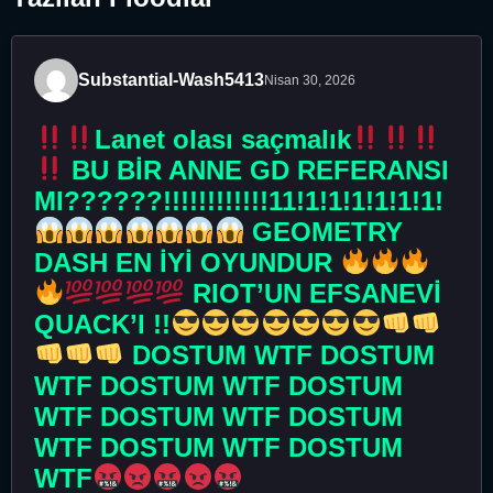
Substantial-Wash5413
Nisan 30, 2026
Lanet olası saçmalık
BU BİR ANNE GD REFERANSI
MI??????!!!!!!!!!!!!11!1!1!1!1!1!1!
GEOMETRY
DASH EN İYİ OYUNDUR
RIOT’UN EFSANEVİ
QUACK’I !!
DOSTUM WTF DOSTUM
WTF DOSTUM WTF DOSTUM
WTF DOSTUM WTF DOSTUM
WTF DOSTUM WTF DOSTUM
WTF