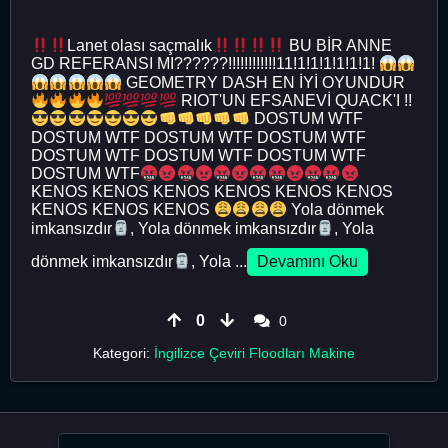
Lanet olası saçmalık
BU BİR ANNE
GD REFERANSI MI??????!!!!!!!!!!!!11!1!1!1!1!1!1!
GEOMETRY DASH EN İYİ OYUNDUR
RIOT'UN EFSANEVİ QUACK'I !!
DOSTUM WTF
DOSTUM WTF DOSTUM WTF DOSTUM WTF
DOSTUM WTF DOSTUM WTF DOSTUM WTF
DOSTUM WTF
KENOS KENOS KENOS KENOS KENOS KENOS
KENOS KENOS KENOS
Yola dönmek
imkansızdır
, Yola dönmek imkansızdır
, Yola
dönmek imkansızdır
, Yola ...
Devamını Oku
0
0
Kategori:
İngilizce Çeviri Floodları Makine