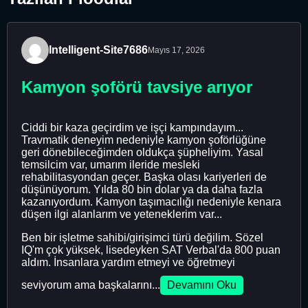
Intelligent-Site7686
Mayıs 17, 2026
Kamyon şoförü tavsiye arıyor
Ciddi bir kaza geçirdim ve işçi kampındayım...
Travmatik deneyim nedeniyle kamyon şoförlüğüne
geri dönebileceğimden oldukça şüpheliyim. Yasal
temsilcim var, umarım ileride mesleki
rehabilitasyondan geçer. Başka olası kariyerleri de
düşünüyorum. Yılda 80 bin dolar ya da daha fazla
kazanıyordum. Kamyon taşımacılığı nedeniyle kenara
düşen ilgi alanlarım ve yeteneklerim var...
Ben bir işletme sahibi/girişimci türü değilim. Sözel
IQ'm çok yüksek, lisedeyken SAT Verbal'da 800 puan
aldım. İnsanlara yardım etmeyi ve öğretmeyi
seviyorum ama başkalarını...
Devamını Oku