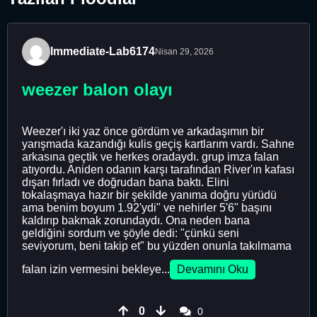
Immediate-Lab6174
Nisan 29, 2026
weezer balon olayı
Weezer'ı iki yaz önce gördüm ve arkadaşımın bir
yarışmada kazandığı kulis geçiş kartlarım vardı. Sahne
arkasına geçtik ve herkes oradaydı. grup imza falan
atıyordu. Aniden odanın karşı tarafından River'ın kafası
dışarı fırladı ve doğrudan bana baktı. Elini
tokalaşmaya hazır bir şekilde yanıma doğru yürüdü
ama benim boyum 1.92'ydi" ve nehirler 5'6" başını
kaldırıp bakmak zorundaydı. Ona neden bana
geldiğini sordum ve şöyle dedi: "çünkü seni
seviyorum, beni takip et" bu yüzden onunla takılmama
falan izin vermesini bekleye...
Devamını Oku
0
0